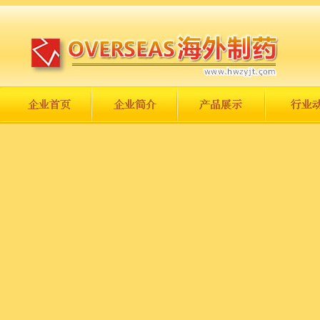
长城永不倒，中国一定强！
庆祝伟大祖国日趋走向繁荣富强！