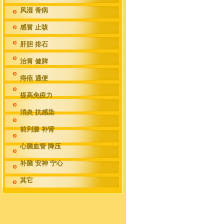
风湿 骨病
感冒 止咳
肝胆 排石
治胃 健脾
痔疮 通便
提高免疫力
消炎 抗感染
前列腺 补肾
心脑血管 降压
补脑 安神 宁心
其它