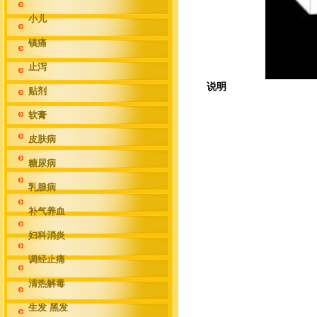
小儿
镇痛
止泻
说明
贴剂
软膏
皮肤病
糖尿病
乳腺病
补气养血
妇科消炎
调经止痛
清热解毒
生发 黑发