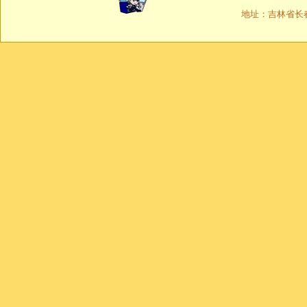
地址：吉林省长