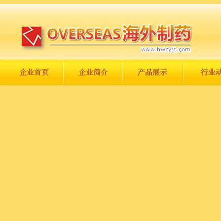
长城永不倒，中国一定强！
庆祝伟大祖国日趋走向繁荣富强！