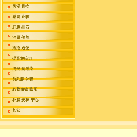
风湿 骨病
感冒 止咳
肝胆 排石
治胃 健脾
痔疮 通便
提高免疫力
消炎 抗感染
前列腺 补肾
心脑血管 降压
补脑 安神 宁心
其它