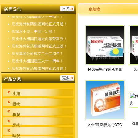
庆祝海外制药新版网站正式上线！
庆祝集团公司成立二十二周年！
皮肤病
庆祝伟大祖国建国六十一周年！
庆祝海外制药集团网站正式开通！
长城永不倒，中国一定强！
庆祝伟大祖国日趋走向繁荣富强！
庆祝海外制药新版网站正式上线！
庆祝集团公司成立二十二周年！
庆祝伟大祖国建国六十一周年！
庆祝海外制药集团网站正式开通！
风风光光/白癜风胶囊
风
头痛
眼病
鼻炎
恒
久金/荨麻疹丸（OTC
牙病
咽炎