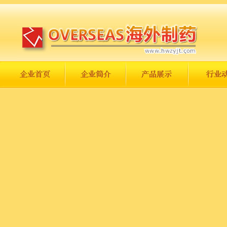
长城永不倒，中国一定强！
庆祝伟大祖国日趋走向繁荣富强！