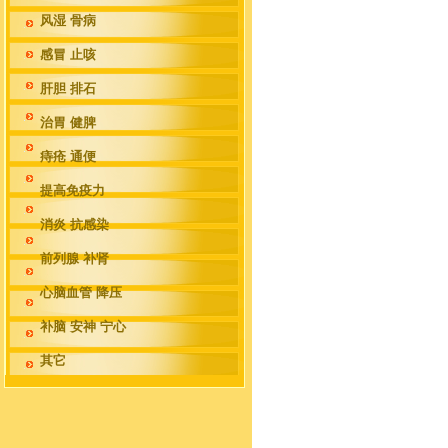
风湿 骨病
感冒 止咳
肝胆 排石
治胃 健脾
痔疮 通便
提高免疫力
消炎 抗感染
前列腺 补肾
心脑血管 降压
补脑 安神 宁心
其它