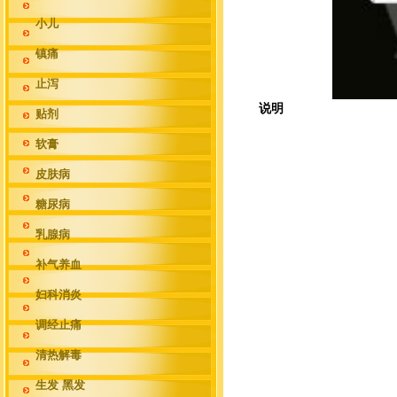
小儿
镇痛
止泻
说明
贴剂
软膏
皮肤病
糖尿病
乳腺病
补气养血
妇科消炎
调经止痛
清热解毒
生发 黑发