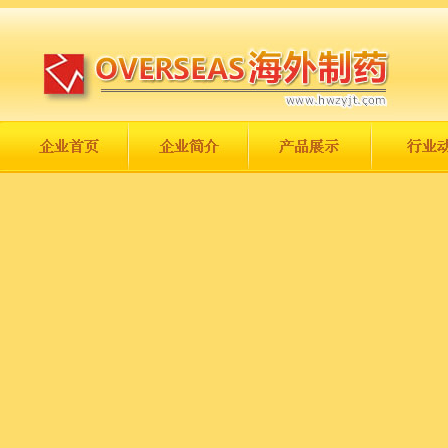
长城永不倒，中国一定强！
庆祝伟大祖国日趋走向繁荣富强！