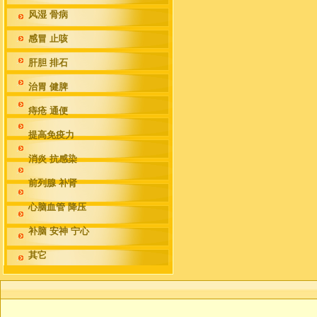
风湿 骨病
感冒 止咳
肝胆 排石
治胃 健脾
痔疮 通便
提高免疫力
消炎 抗感染
前列腺 补肾
心脑血管 降压
补脑 安神 宁心
其它