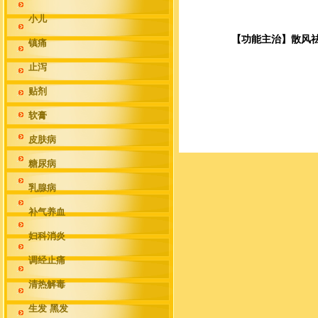
小儿
【功能主治】散风
镇痛
止泻
贴剂
软膏
皮肤病
糖尿病
乳腺病
补气养血
妇科消炎
调经止痛
清热解毒
生发 黑发