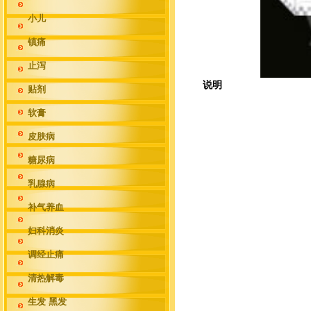
小儿
镇痛
止泻
说明
贴剂
软膏
皮肤病
糖尿病
乳腺病
补气养血
妇科消炎
调经止痛
清热解毒
生发 黑发