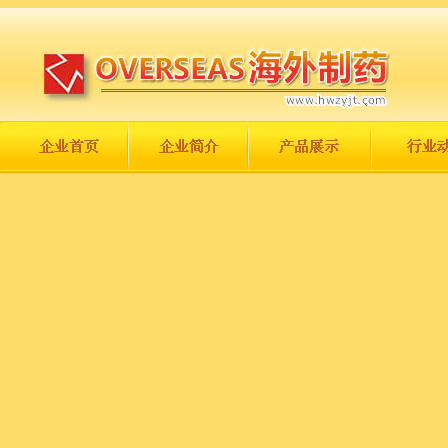
长城永不倒，中国一定强！
庆祝伟大祖国日趋走向繁荣富强！