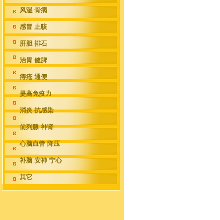
风湿 骨病
感冒 止咳
肝胆 排石
治胃 健脾
痔疮 通便
提高免疫力
消炎 抗感染
前列腺 补肾
心脑血管 降压
补脑 安神 宁心
其它