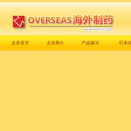
长城永不倒，中国一定强！
庆祝伟大祖国日趋走向繁荣富强！