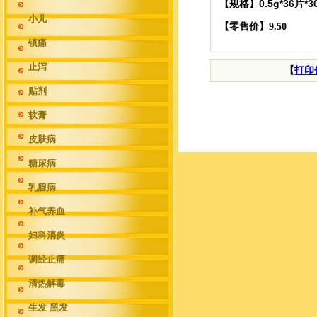
0.5g*36片*
【规格】
小儿
【零售价】9.50
镇痛
止泻
【
打印
贴剂
软膏
皮肤病
糖尿病
乳腺病
补气养血
妇科消炎
调经止痛
清热解毒
生发 黑发