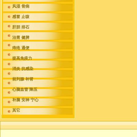
风湿 骨病
感冒 止咳
肝胆 排石
治胃 健脾
痔疮 通便
提高免疫力
消炎 抗感染
前列腺 补肾
心脑血管 降压
补脑 安神 宁心
其它