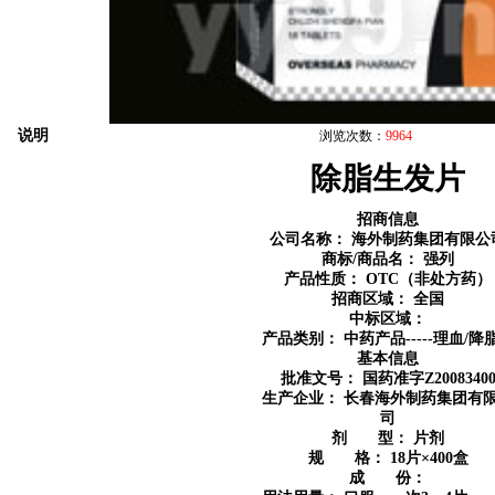
说明
浏览次数：
9964
除脂生发片
招商信息
公司名称：
海外制药集团有限公
商标/商品名：
强列
产品性质：
OTC（非处方药）
招商区域：
全国
中标区域：
产品类别：
中药产品-----理血/降
基本信息
批准文号： 国药准字Z2008340
生产企业：
长春海外制药集团有
司
剂 型：
片剂
规 格：
18片×400盒
成 份：