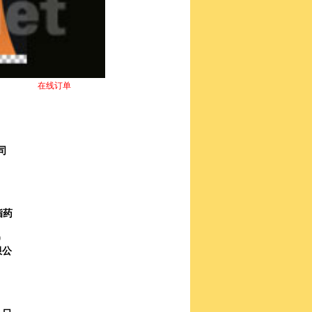
在线订单
司
脂药
0
限公