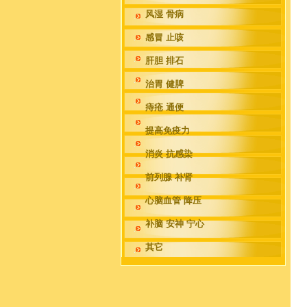
风湿 骨病
感冒 止咳
肝胆 排石
治胃 健脾
痔疮 通便
提高免疫力
消炎 抗感染
前列腺 补肾
心脑血管 降压
补脑 安神 宁心
其它