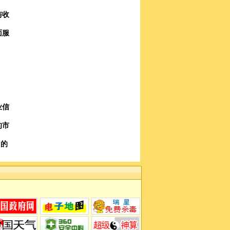
与收
面服
业信
的市
力的