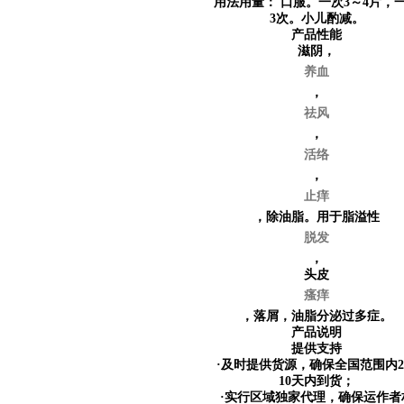
用法用量：
口服。一次3～4片，
3次。小儿酌减。
产品性能
滋阴，
养血
，
祛风
，
活络
，
止痒
，除油脂。用于脂溢性
脱发
，
头皮
瘙痒
，落屑，油脂分泌过多症。
产品说明
提供支持
·及时提供货源，确保全国范围内
10天内到货；
·实行区域独家代理，确保运作者