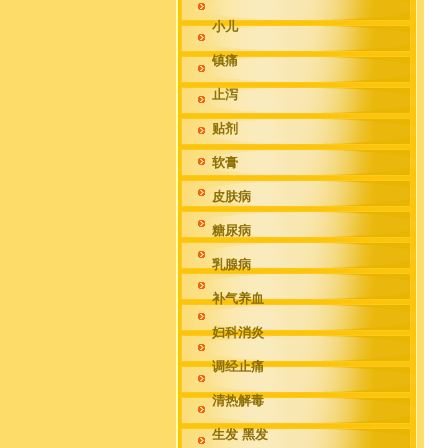
小儿
镇痛
止泻
贴剂
软膏
皮肤病
糖尿病
乳腺病
补气养血
妇科消炎
调经止痛
清热解毒
生发 黑发