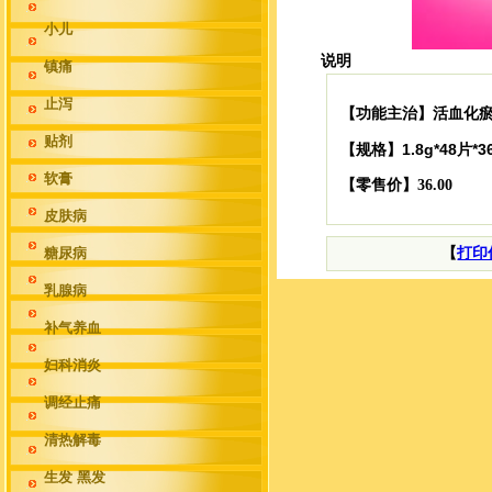
小儿
说明
镇痛
止泻
活血化瘀
【功能主治】
贴剂
1.8g*48片*
【规格】
软膏
【零售价】36.00
皮肤病
糖尿病
【
打印
乳腺病
补气养血
妇科消炎
调经止痛
清热解毒
生发 黑发