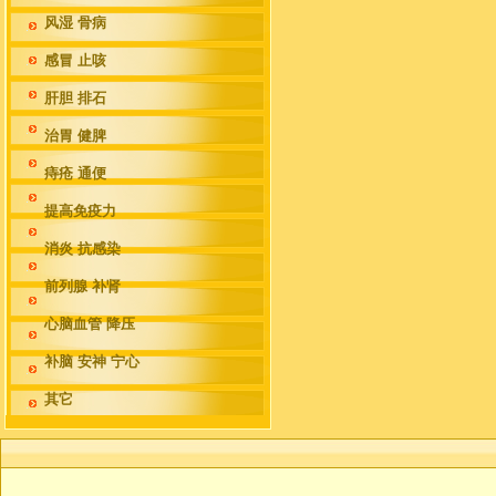
风湿 骨病
感冒 止咳
肝胆 排石
治胃 健脾
痔疮 通便
提高免疫力
消炎 抗感染
前列腺 补肾
心脑血管 降压
补脑 安神 宁心
其它