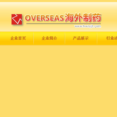
长城永不倒，中国一定强！
庆祝伟大祖国日趋走向繁荣富强！