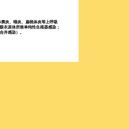
鼻窦炎、咽炎、扁桃体炎等上呼吸
眼衣原体所致单纯性生殖器感染；
合并感染）。