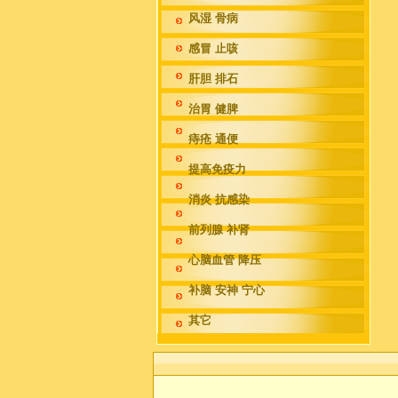
风湿 骨病
感冒 止咳
肝胆 排石
治胃 健脾
痔疮 通便
提高免疫力
消炎 抗感染
前列腺 补肾
心脑血管 降压
补脑 安神 宁心
其它