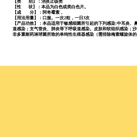
【类 别】：消炎止咳类
【性 状】：本品为白色或类白色片。
【成 分】：阿奇霉素，
【用法用量】：口服。一次2粒，一日3次
【产品功效】：本品适用于敏感细菌所引起的下列感染:中耳炎、
道感染；支气管炎、肺炎等下呼吸道感染。皮肤和软组织感染；沙
非多重耐药淋球菌所致的单纯性生殖器感染（需排除梅素螺旋体的