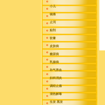
小儿
镇痛
止泻
贴剂
软膏
皮肤病
糖尿病
乳腺病
补气养血
妇科消炎
调经止痛
清热解毒
生发 黑发