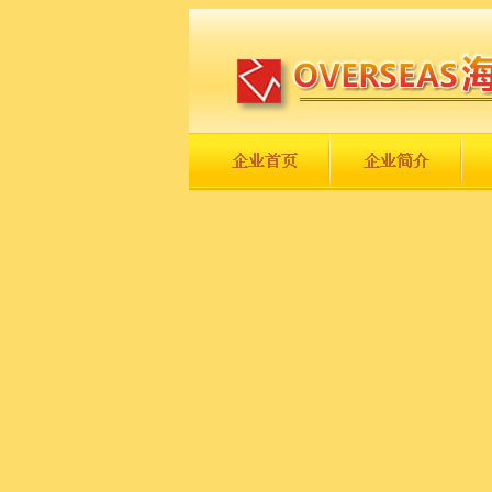
长城永不倒，中国一定强！
庆祝伟大祖国日趋走向繁荣富强！