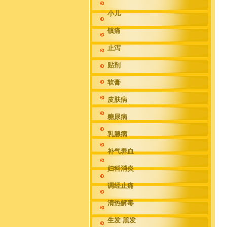
小儿
镇痛
止泻
贴剂
软膏
皮肤病
糖尿病
乳腺病
补气养血
妇科消炎
调经止痛
清热解毒
生发 黑发