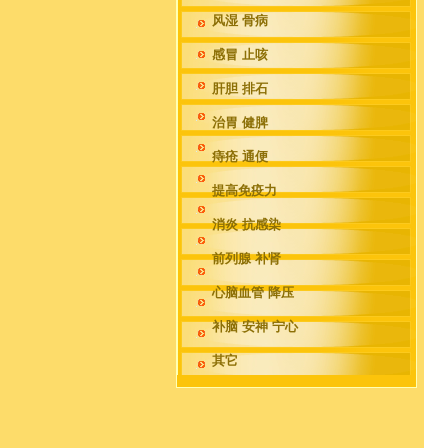
风湿 骨病
感冒 止咳
肝胆 排石
治胃 健脾
痔疮 通便
提高免疫力
消炎 抗感染
前列腺 补肾
心脑血管 降压
补脑 安神 宁心
其它