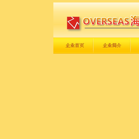
长城永不倒，中国一定强！
庆祝伟大祖国日趋走向繁荣富强！