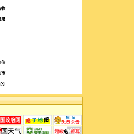
与收
面服
业信
的市
力的