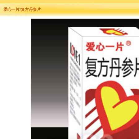
爱心一片/复方丹参片