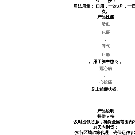
成 份：
用法用量：
口服，一次3片，一日
次。
产品性能
活血
化瘀
，
理气
止痛
。用于胸中憋闷，
冠心病
、
心绞痛
见上述症状者。
产品说明
提供支持
·及时提供货源，确保全国范围内
10天内到货；
·实行区域独家代理，确保运作者