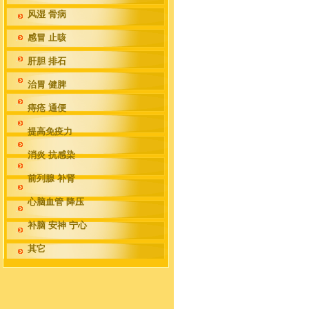
风湿 骨病
感冒 止咳
肝胆 排石
治胃 健脾
痔疮 通便
提高免疫力
消炎 抗感染
前列腺 补肾
心脑血管 降压
补脑 安神 宁心
其它