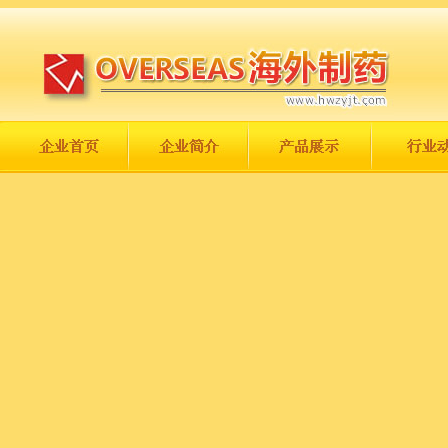
长城永不倒，中国一定强！
庆祝伟大祖国日趋走向繁荣富强！