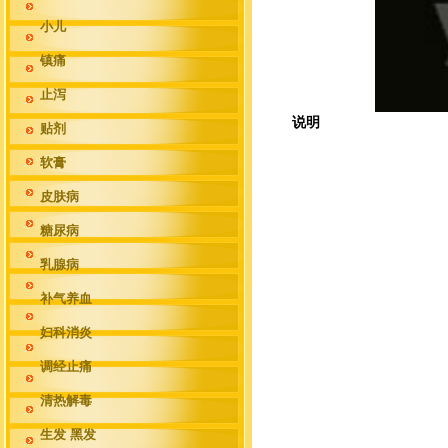
小儿
镇痛
止泻
说明
贴剂
软膏
皮肤病
糖尿病
乳腺病
补气养血
妇科消炎
调经止痛
清热解毒
生发 黑发