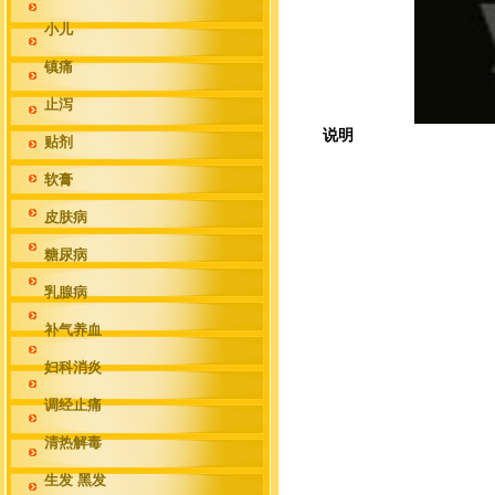
小儿
镇痛
止泻
说明
贴剂
软膏
皮肤病
糖尿病
乳腺病
补气养血
妇科消炎
调经止痛
清热解毒
生发 黑发