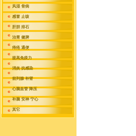
风湿 骨病
感冒 止咳
肝胆 排石
治胃 健脾
痔疮 通便
提高免疫力
消炎 抗感染
前列腺 补肾
心脑血管 降压
补脑 安神 宁心
其它