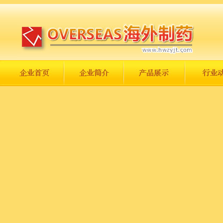
长城永不倒，中国一定强！
庆祝伟大祖国日趋走向繁荣富强！