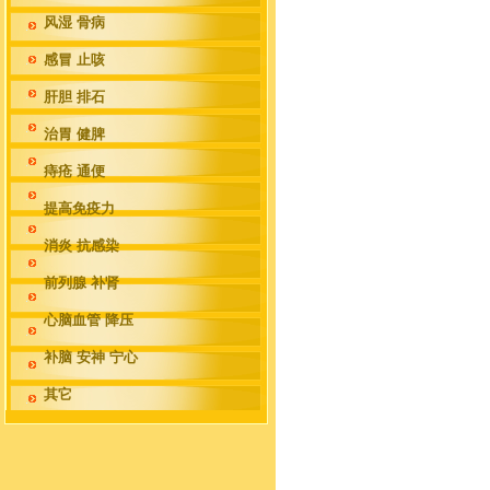
风湿 骨病
感冒 止咳
肝胆 排石
治胃 健脾
痔疮 通便
提高免疫力
消炎 抗感染
前列腺 补肾
心脑血管 降压
补脑 安神 宁心
其它