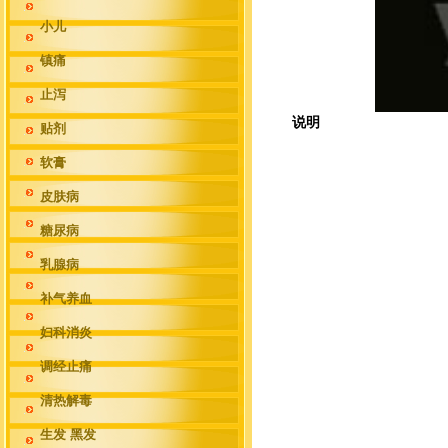
小儿
镇痛
止泻
说明
贴剂
软膏
皮肤病
糖尿病
乳腺病
补气养血
妇科消炎
调经止痛
清热解毒
生发 黑发