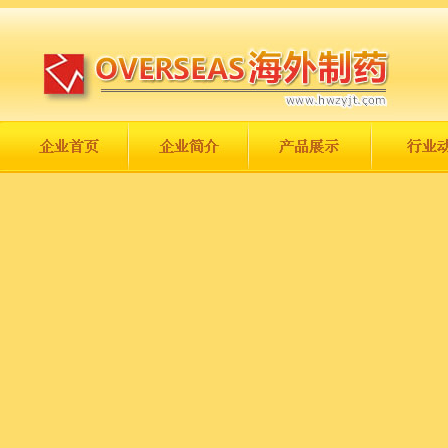
长城永不倒，中国一定强！
庆祝伟大祖国日趋走向繁荣富强！