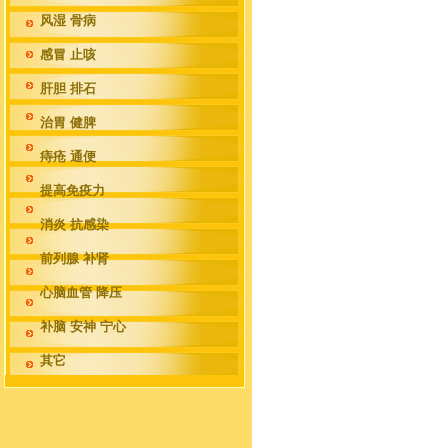
风湿 骨病
感冒 止咳
肝胆 排石
治胃 健脾
痔疮 通便
提高免疫力
消炎 抗感染
前列腺 补肾
心脑血管 降压
补脑 安神 宁心
其它