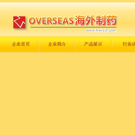
长城永不倒，中国一定强！
庆祝伟大祖国日趋走向繁荣富强！