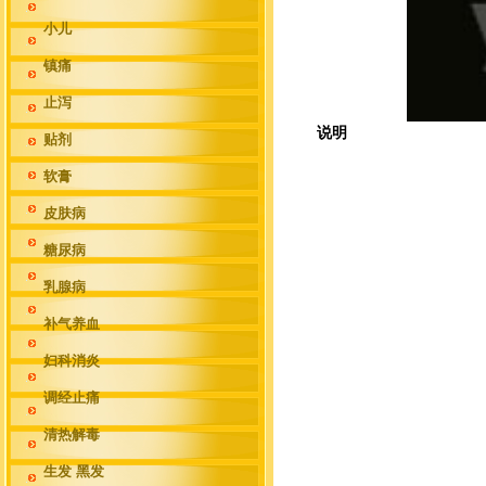
小儿
镇痛
止泻
说明
贴剂
软膏
皮肤病
糖尿病
乳腺病
补气养血
妇科消炎
调经止痛
清热解毒
生发 黑发