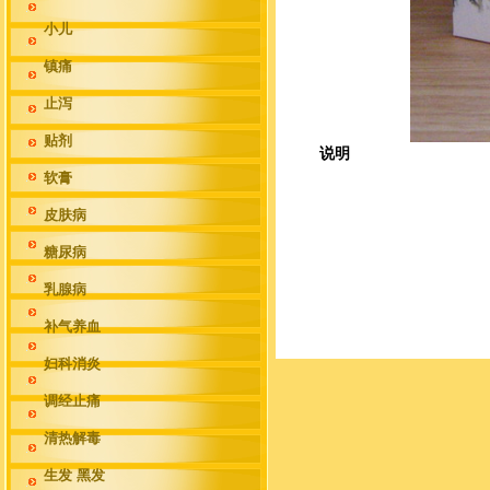
小儿
镇痛
止泻
贴剂
说明
软膏
皮肤病
糖尿病
乳腺病
补气养血
妇科消炎
调经止痛
清热解毒
生发 黑发