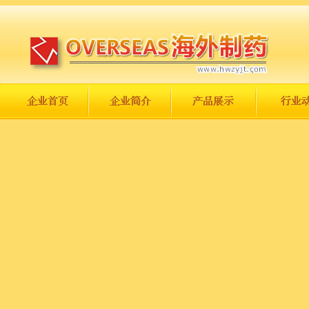
长城永不倒，中国一定强！
庆祝伟大祖国日趋走向繁荣富强！