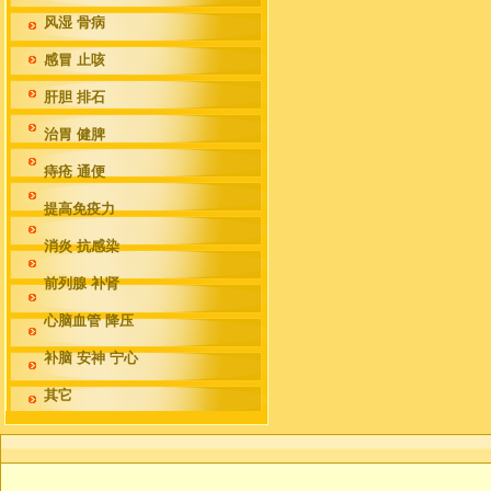
风湿 骨病
感冒 止咳
肝胆 排石
治胃 健脾
痔疮 通便
提高免疫力
消炎 抗感染
前列腺 补肾
心脑血管 降压
补脑 安神 宁心
其它