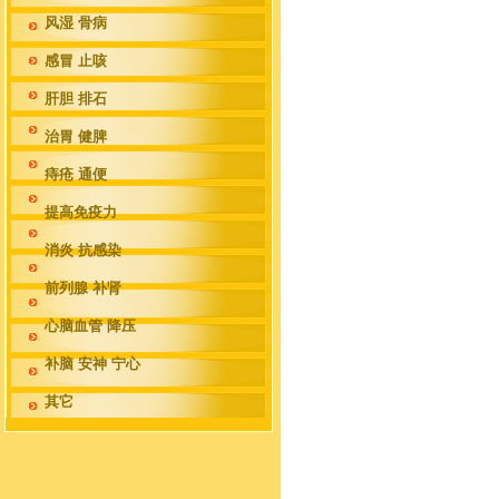
风湿 骨病
感冒 止咳
肝胆 排石
治胃 健脾
痔疮 通便
提高免疫力
消炎 抗感染
前列腺 补肾
心脑血管 降压
补脑 安神 宁心
其它