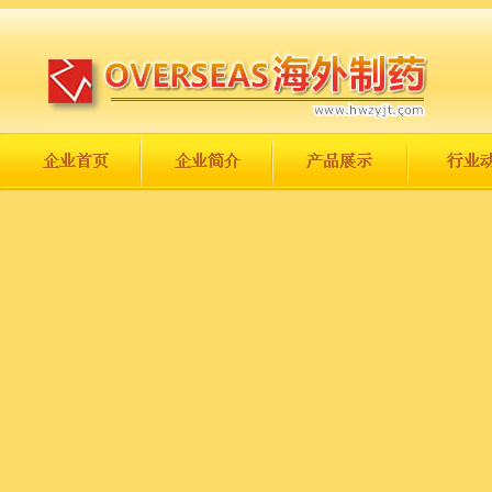
长城永不倒，中国一定强！
庆祝伟大祖国日趋走向繁荣富强！