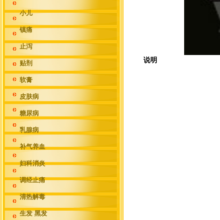
小儿
镇痛
止泻
说明
贴剂
软膏
皮肤病
糖尿病
乳腺病
补气养血
妇科消炎
调经止痛
清热解毒
生发 黑发