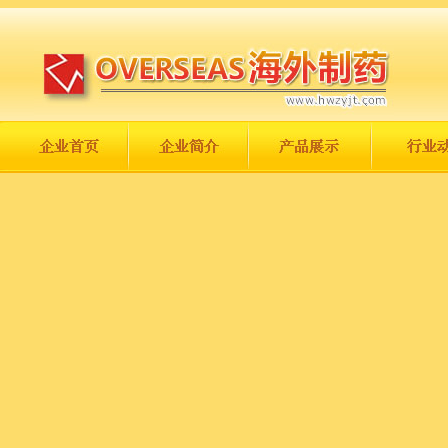
长城永不倒，中国一定强！
庆祝伟大祖国日趋走向繁荣富强！