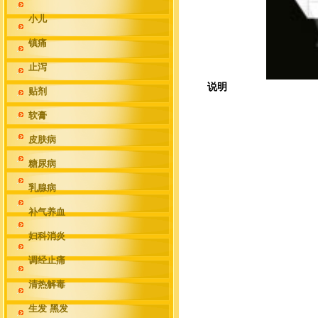
小儿
镇痛
止泻
说明
贴剂
软膏
皮肤病
糖尿病
乳腺病
补气养血
妇科消炎
调经止痛
清热解毒
生发 黑发