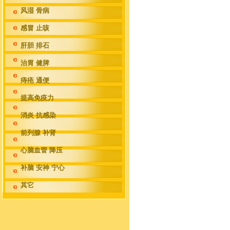
风湿 骨病
感冒 止咳
肝胆 排石
治胃 健脾
痔疮 通便
提高免疫力
消炎 抗感染
前列腺 补肾
心脑血管 降压
补脑 安神 宁心
其它