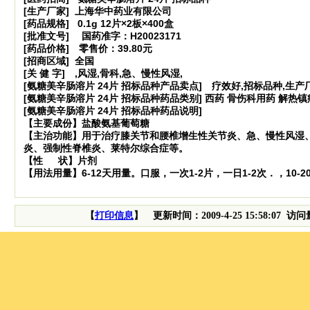
[生产厂家] 上海华中药业有限公司
[药品规格] 0.1g 12片×2板×400盒
[批准文号] 国药准字：H20023171
[药品价格] 零售价：39.80元
[招商区域] 全国
[关 健 字] ,风湿,骨科,急、慢性风湿,
[氨糖美辛肠溶片 24片 招标品种产品卖点] 疗效好,招标品种,生
[氨糖美辛肠溶片 24片 招标品种药品类别] 西药 骨伤科用药 解热
[氨糖美辛肠溶片 24片 招标品种药品说明]
【主要成份】盐酸氨基葡萄糖
【主治功能】用于治疗膝关节和腰椎增生性关节炎、急、慢性风湿
炎
、强制性脊椎炎、莱特尔综合症等。
【性 状】片剂
【用法用量】6-12天用量。口服，一次1-2片，一日1-2次．，10-2
【
打印信息
】 更新时间：2009-4-25 15:58:07 访