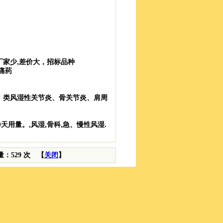
产厂家少,差价大，招标品种
镇痛药
、类风湿性关节炎、骨关节炎、肩周
0天用量。,风湿,骨科,急、慢性风湿.
问量：529 次 【
关闭
】