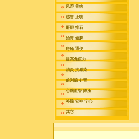
风湿 骨病
感冒 止咳
肝胆 排石
治胃 健脾
痔疮 通便
提高免疫力
消炎 抗感染
前列腺 补肾
心脑血管 降压
补脑 安神 宁心
其它