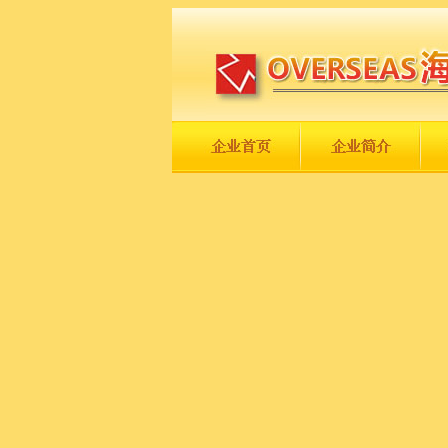
长城永不倒，中国一定强！
庆祝伟大祖国日趋走向繁荣富强！