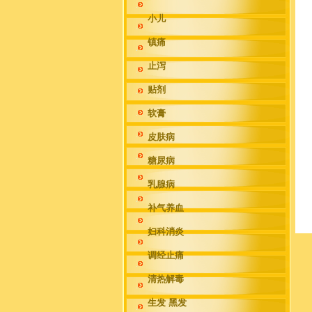
小儿
镇痛
止泻
贴剂
软膏
皮肤病
糖尿病
乳腺病
补气养血
妇科消炎
调经止痛
清热解毒
生发 黑发