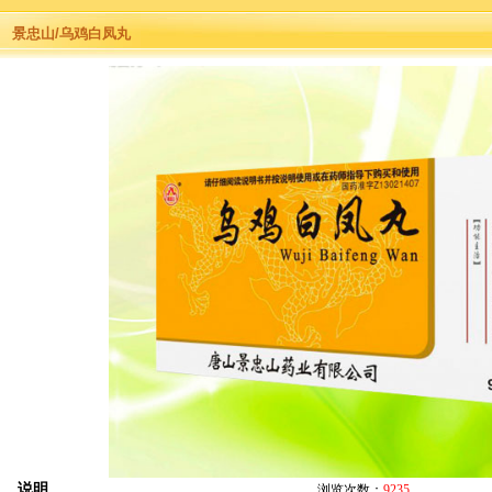
景忠山/乌鸡白凤丸
说明
浏览次数：
9235