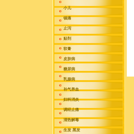
小儿
镇痛
止泻
贴剂
软膏
皮肤病
糖尿病
乳腺病
补气养血
妇科消炎
调经止痛
清热解毒
生发 黑发