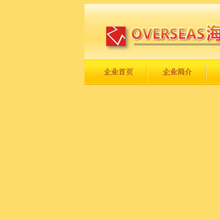
长城永不倒，中国一定强！
庆祝伟大祖国日趋走向繁荣富强！