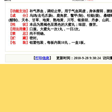
【
功能主治】
补气养血，调经止带。用于气血两虚，身体瘦弱，腰
【成 分】
乌鸡(去毛爪肠)、鹿角胶、鳖甲(制)、牡蛎(煅)、
(醋制)、天冬、甘草、地黄、熟地黄、川芎、银柴胡、丹参、山药、
【性 状】
本品为黑褐色至黑色的大蜜丸；味甜、微苦。
【用法用量】
口服。大蜜丸一次1丸，一日2次。
【禁 忌】
尚不明确。
【贮 藏】
密封。
【包 装】
铝塑包装，每板内装10丸，一盒1板。
【
打印信息
】 更新时间：2010-9-28 9:38:24 访