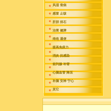
风湿 骨病
感冒 止咳
肝胆 排石
治胃 健脾
痔疮 通便
提高免疫力
消炎 抗感染
前列腺 补肾
心脑血管 降压
补脑 安神 宁心
其它