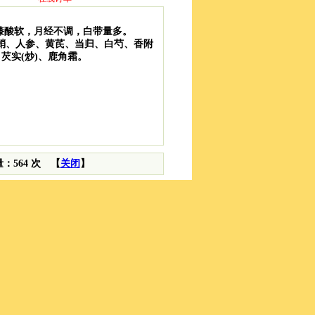
膝酸软，月经不调，白带量多。
桑螵蛸、人参、黄芪、当归、白芍、香附
芡实(炒)、鹿角霜
。
问量：564 次 【
关闭
】