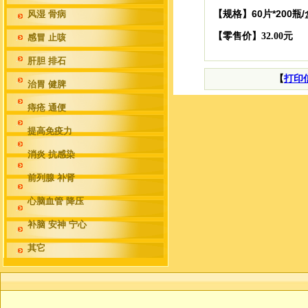
60片*200瓶/
风湿 骨病
【规格】
【零售价】32.00元
感冒 止咳
肝胆 排石
【
打印
治胃 健脾
痔疮 通便
提高免疫力
消炎 抗感染
前列腺 补肾
心脑血管 降压
补脑 安神 宁心
其它