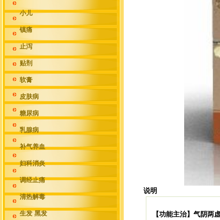
小儿
镇痛
止泻
贴剂
软膏
皮肤病
糖尿病
乳腺病
补气养血
妇科消炎
调经止痛
说明
清热解毒
生发 黑发
【功能主治】
气阴两