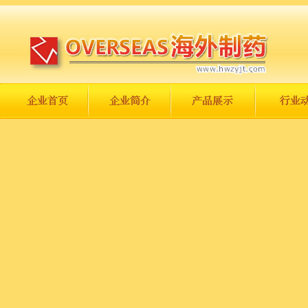
长城永不倒，中国一定强！
庆祝伟大祖国日趋走向繁荣富强！