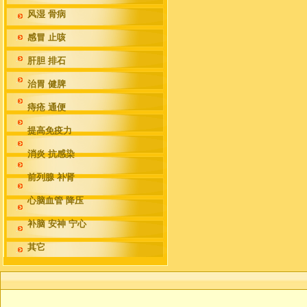
风湿 骨病
感冒 止咳
肝胆 排石
治胃 健脾
痔疮 通便
提高免疫力
消炎 抗感染
前列腺 补肾
心脑血管 降压
补脑 安神 宁心
其它