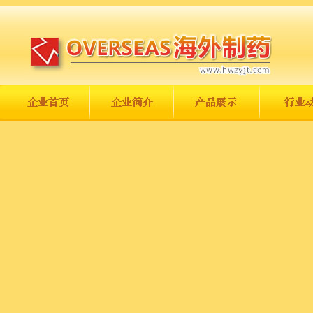
长城永不倒，中国一定强！
庆祝伟大祖国日趋走向繁荣富强！