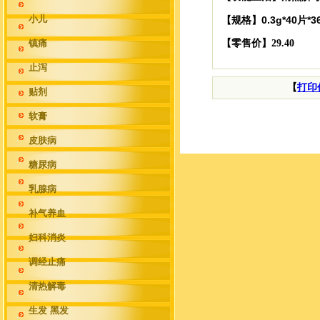
小儿
0.3g*40片*
【规格】
镇痛
【零售价】29.40
止泻
【
打印
贴剂
软膏
皮肤病
糖尿病
乳腺病
补气养血
妇科消炎
调经止痛
清热解毒
生发 黑发