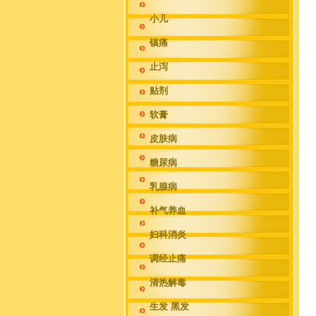
小儿
镇痛
止泻
贴剂
软膏
皮肤病
糖尿病
乳腺病
补气养血
妇科消炎
调经止痛
清热解毒
生发 黑发