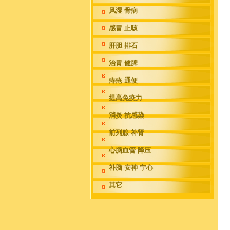
风湿 骨病
感冒 止咳
肝胆 排石
治胃 健脾
痔疮 通便
提高免疫力
消炎 抗感染
前列腺 补肾
心脑血管 降压
补脑 安神 宁心
其它