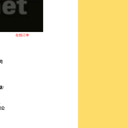
在线订单
司
咳/
4
限公