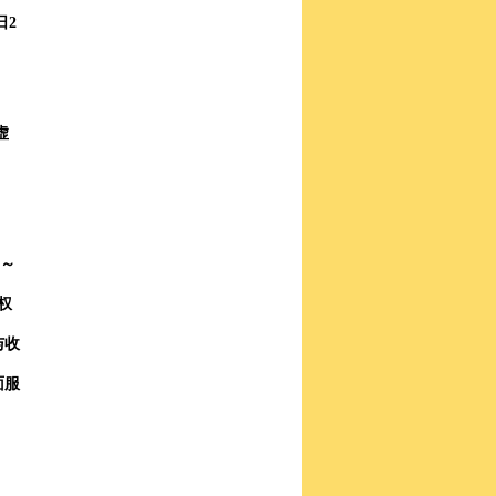
日2
虚
2～
权
与收
面服