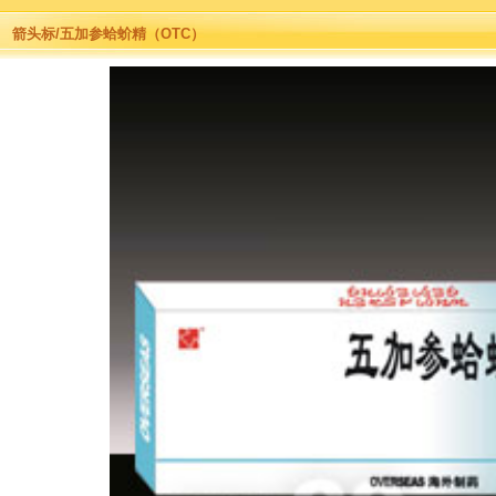
箭头标/五加参蛤蚧精（OTC）