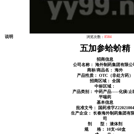
说明
浏览次数：
8584
五加参蛤蚧精
招商信息
公司名称：
海外制药集团有限公
商标/商品名：
海外
产品性质：
OTC（非处方药）
招商区域：
全国
中标区域：
产品类别：
中药产品-----化痰/止
平喘药
基本信息
批准文号： 国药准字Z2202100
生产企业：
长春海外制药集团有
司
剂 型：
液体剂
规 格：
10支×60盒