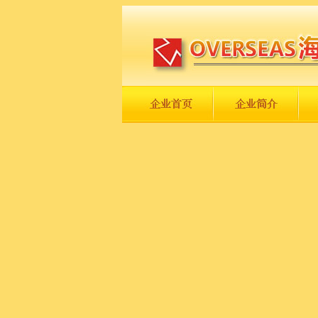
长城永不倒，中国一定强！
庆祝伟大祖国日趋走向繁荣富强！