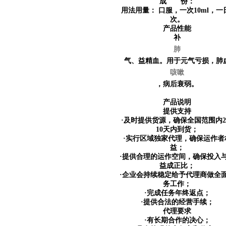
成 份：
用法用量：
口服，一次10ml，一
次。
产品性能
补
肺
气、益精血。用于元气亏损，肺
咳嗽
，病后衰弱。
产品说明
提供支持
·及时提供货源，确保全国范围内
10天内到货；
·实行区域独家代理，确保运作者
益；
·提供合理的运作空间，确保投入
益成正比；
·企业会持续稳定给予代理商做全
务工作；
·完成任务年终返点；
·提供合法的经营手续；
代理要求
·有长期合作的决心；