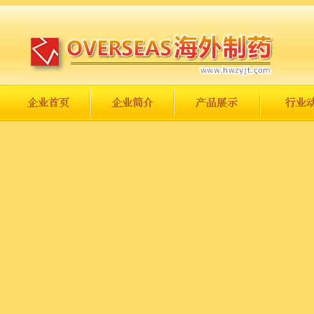
长城永不倒，中国一定强！
庆祝伟大祖国日趋走向繁荣富强！