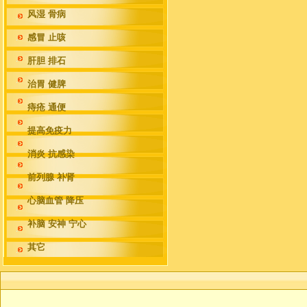
风湿 骨病
感冒 止咳
肝胆 排石
治胃 健脾
痔疮 通便
提高免疫力
消炎 抗感染
前列腺 补肾
心脑血管 降压
补脑 安神 宁心
其它