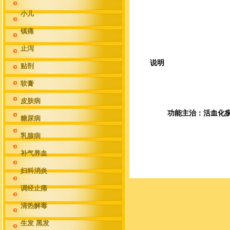
小儿
镇痛
止泻
说明
贴剂
软膏
皮肤病
功能主治：活血化
糖尿病
乳腺病
补气养血
妇科消炎
调经止痛
清热解毒
生发 黑发