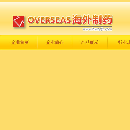
长城永不倒，中国一定强！
庆祝伟大祖国日趋走向繁荣富强！