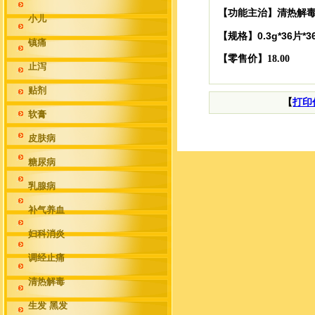
清热解
【功能主治】
小儿
0.3g*36片*
【规格】
镇痛
【零售价】18.00
止泻
贴剂
【
打印
软膏
皮肤病
糖尿病
乳腺病
补气养血
妇科消炎
调经止痛
清热解毒
生发 黑发