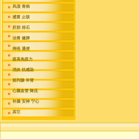
风湿 骨病
感冒 止咳
肝胆 排石
治胃 健脾
痔疮 通便
提高免疫力
消炎 抗感染
前列腺 补肾
心脑血管 降压
补脑 安神 宁心
其它