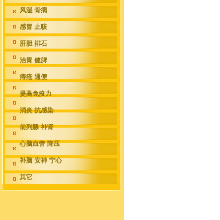
风湿 骨病
感冒 止咳
肝胆 排石
治胃 健脾
痔疮 通便
提高免疫力
消炎 抗感染
前列腺 补肾
心脑血管 降压
补脑 安神 宁心
其它