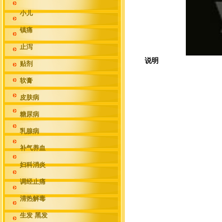
小儿
镇痛
止泻
说明
贴剂
软膏
皮肤病
糖尿病
乳腺病
补气养血
妇科消炎
调经止痛
清热解毒
生发 黑发