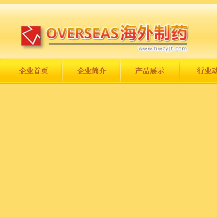
长城永不倒，中国一定强！
庆祝伟大祖国日趋走向繁荣富强！