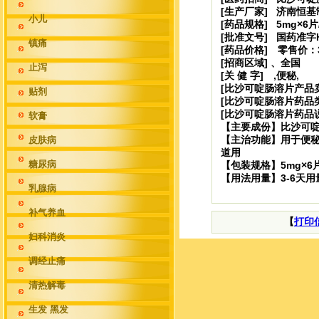
[生产厂家] 济南恒
小儿
[药品规格] 5mg×6片
[批准文号] 国药准字H3
镇痛
[药品价格] 零售价：3
[招商区域] 、全国
止泻
[关 健 字] ,便秘,
[比沙可啶肠溶片产品
贴剂
[比沙可啶肠溶片药品类
[比沙可啶肠溶片药品
软膏
【主要成份】比沙可
【主治功能】用于便
皮肤病
道用
糖尿病
【包装规格】5mg×6片
【用法用量】3-6天用
乳腺病
补气养血
【
打印
妇科消炎
调经止痛
清热解毒
生发 黑发