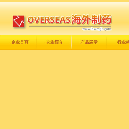
长城永不倒，中国一定强！
庆祝伟大祖国日趋走向繁荣富强！