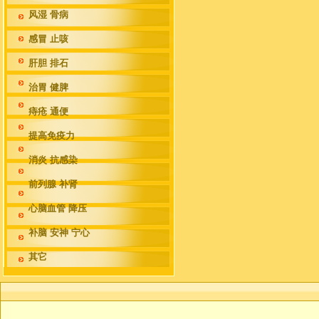
风湿 骨病
感冒 止咳
肝胆 排石
治胃 健脾
痔疮 通便
提高免疫力
消炎 抗感染
前列腺 补肾
心脑血管 降压
补脑 安神 宁心
其它