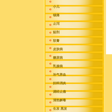
小儿
镇痛
止泻
贴剂
软膏
皮肤病
糖尿病
乳腺病
补气养血
妇科消炎
调经止痛
清热解毒
生发 黑发