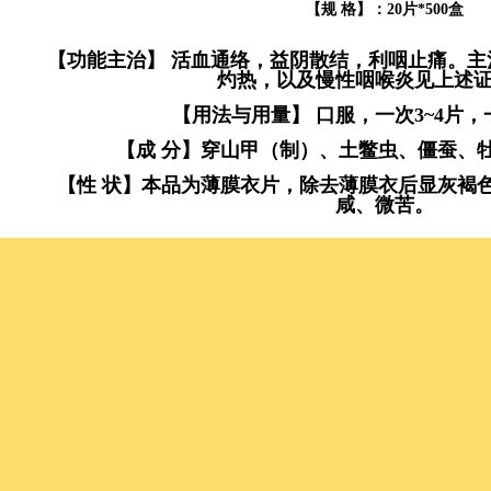
【规 格】：20片*500盒
【功能主治】 活血通络，益阴散结，利咽止痛。主
灼热，以及慢性咽喉炎见上述
【用法与用量】 口服，一次3~4片
【成 分】穿山甲（制）、土鳖虫、僵蚕、
【性 状】本品为薄膜衣片，除去薄膜衣后显灰褐
咸、微苦。