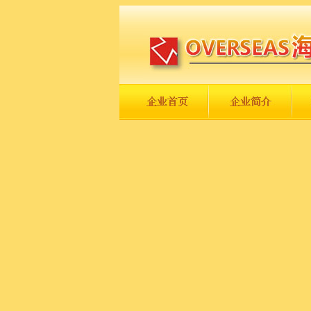
长城永不倒，中国一定强！
庆祝伟大祖国日趋走向繁荣富强！