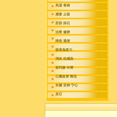
风湿 骨病
感冒 止咳
肝胆 排石
治胃 健脾
痔疮 通便
提高免疫力
消炎 抗感染
前列腺 补肾
心脑血管 降压
补脑 安神 宁心
其它