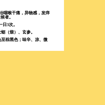
治咽喉干痛，异物感，发痒
证候者。
，一日3次。
牡蛎（煅）、玄参。
色至棕黑色；味辛、凉、微