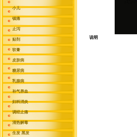
小儿
镇痛
止泻
说明
贴剂
软膏
皮肤病
糖尿病
乳腺病
补气养血
妇科消炎
调经止痛
清热解毒
生发 黑发