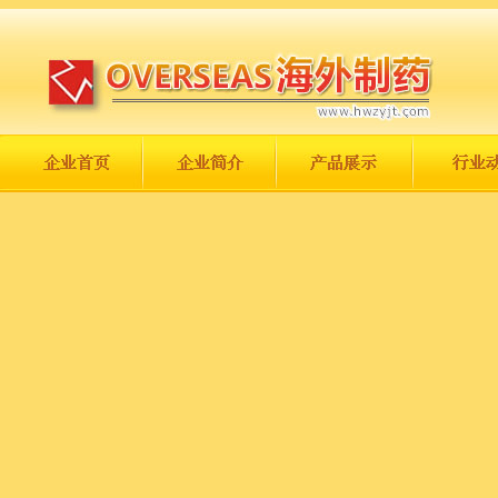
长城永不倒，中国一定强！
庆祝伟大祖国日趋走向繁荣富强！