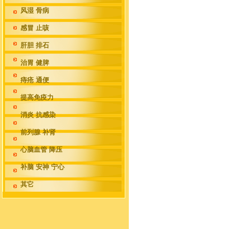
风湿 骨病
感冒 止咳
肝胆 排石
治胃 健脾
痔疮 通便
提高免疫力
消炎 抗感染
前列腺 补肾
心脑血管 降压
补脑 安神 宁心
其它