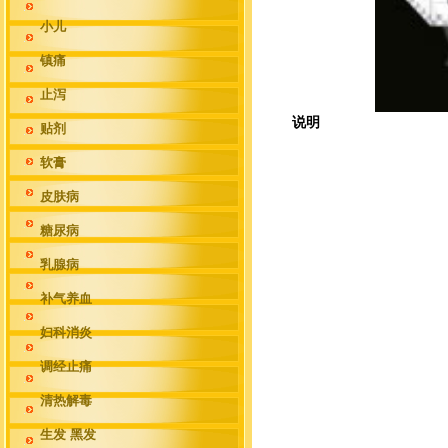
小儿
镇痛
止泻
说明
贴剂
软膏
皮肤病
糖尿病
乳腺病
补气养血
妇科消炎
调经止痛
清热解毒
生发 黑发