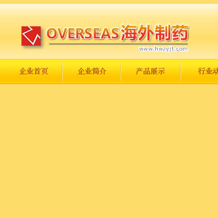
长城永不倒，中国一定强！
庆祝伟大祖国日趋走向繁荣富强！