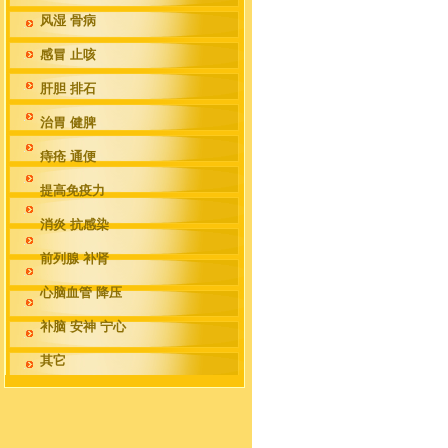
风湿 骨病
感冒 止咳
肝胆 排石
治胃 健脾
痔疮 通便
提高免疫力
消炎 抗感染
前列腺 补肾
心脑血管 降压
补脑 安神 宁心
其它