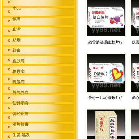
小儿
镇痛
止泻
贴剂
残雪消融/脑血栓片(2
残雪
软膏
皮肤病
糖尿病
乳腺病
补气养血
爱心一片/心舒乐片(2
爱心
妇科消炎
调经止痛
清热解毒
生发 黑发