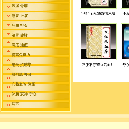
风湿 骨病
不服不行/盐酸氟桂利嗪
不
感冒 止咳
肝胆 排石
治胃 健脾
痔疮 通便
提高免疫力
消炎 抗感染
不服不行/双红活血片
舒心
前列腺 补肾
心脑血管 降压
补脑 安神 宁心
其它