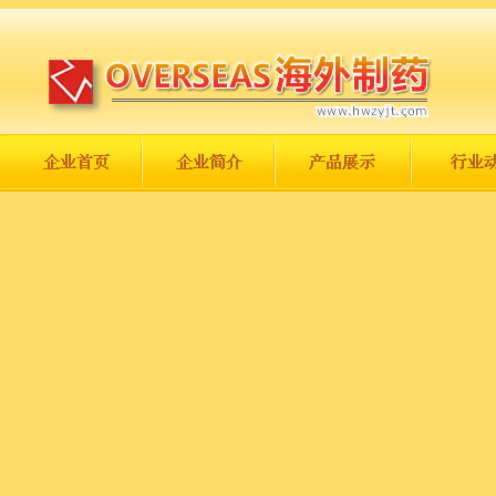
长城永不倒，中国一定强！
庆祝伟大祖国日趋走向繁荣富强！